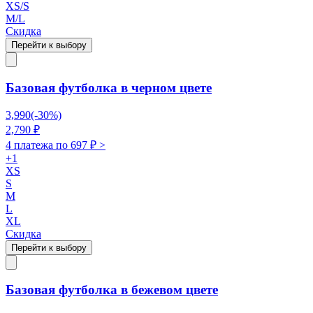
XS/S
M/L
Скидка
Перейти к выбору
Базовая футболка в черном цвете
3,990
(-
30
%)
2,790
₽
4 платежа по
697
₽ >
+
1
XS
S
M
L
XL
Скидка
Перейти к выбору
Базовая футболка в бежевом цвете