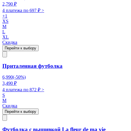
2,790
₽
4 платежа по
697
₽ >
+
1
XS
M
L
XL
Скидка
Перейти к выбору
Приталенная футболка
6,990
(-
50
%)
3,490
₽
4 платежа по
872
₽ >
S
M
Скидка
Перейти к выбору
Футболка с вышивкой La fleur de ma vie