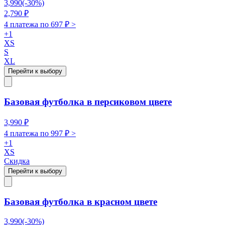
3,990
(-
30
%)
2,790
₽
4 платежа по
697
₽ >
+
1
XS
S
XL
Перейти к выбору
Базовая футболка в персиковом цвете
3,990
₽
4 платежа по
997
₽ >
+
1
XS
Скидка
Перейти к выбору
Базовая футболка в красном цвете
3,990
(-
30
%)