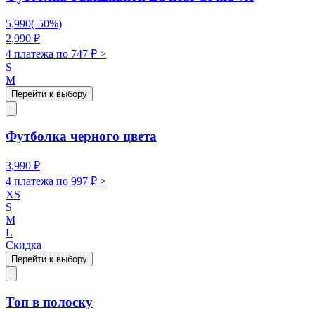
5,990
(-
50
%)
2,990
₽
4 платежа по
747
₽ >
S
M
Перейти к выбору
Футболка черного цвета
3,990
₽
4 платежа по
997
₽ >
XS
S
M
L
Скидка
Перейти к выбору
Топ в полоску