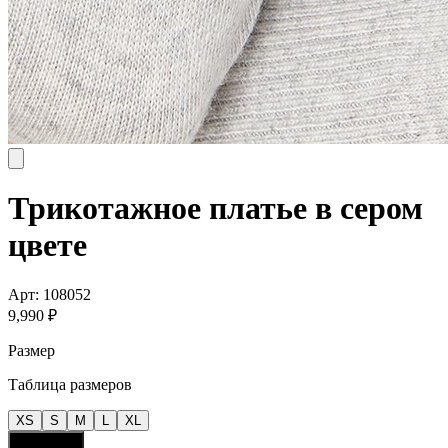
Трикотажное платье в сером
цвете
Арт:
108052
9,990
₽
Размер
Таблица размеров
XS
S
M
L
XL